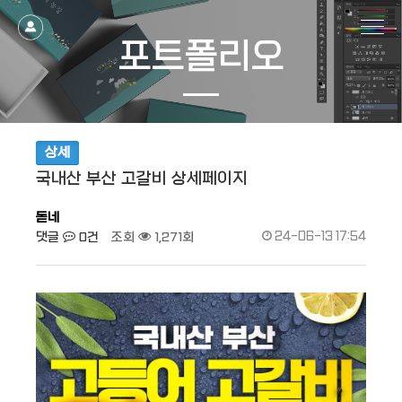
작성자
댓글
조회
작성일
포트폴리오
상세
국내산 부산 고갈비 상세페이지
돋네
댓글
0건
조회
1,271회
24-06-13 17:54