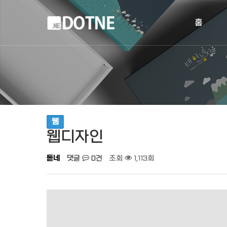
작성자
댓글
조회
작성일
홈
웹
웹디자인
돋네
댓글
0건
조회
1,113회